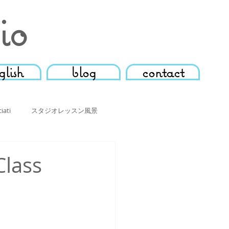
io
glish
blog
contact
iati
スタジオレッスン風景
ンガポールサロンコンサート
ass
Teachers' Associati
動画