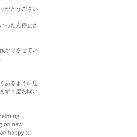
りがとうござい
いったん停止さ
預かりさせてい
。
くあるように思
まず１度お問い
helming 
ng on new 
han happy to 