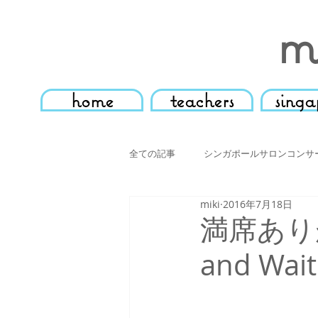
m
home
teachers
singa
全ての記事
シンガポールサロンコンサ
miki
2016年7月18日
東京教室発表会
ピアノマスター
満席ありが
and Waitl
スタジオレッスン風景
コンクー