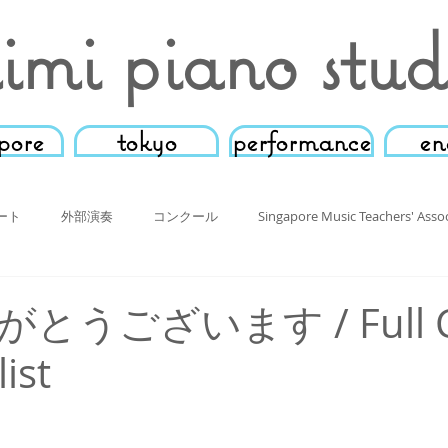
imi piano stud
pore
tokyo
performance
en
ート
外部演奏
コンクール
Singapore Music Teachers' Assoc
クラス
その他
動画
ウェブサイト
外部演奏
シ
とうございます / Full Cl
ist
ル
東京教室発表会
ピアノマスタークラス
Singapore Music 