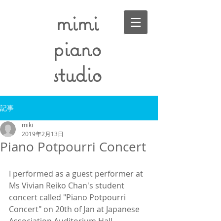
mimi
piano
studio
記事
miki
2019年2月13日
Piano Potpourri Concert
I performed as a guest performer at 
Ms Vivian Reiko Chan's student 
concert called "Piano Potpourri 
Concert" on 20th of Jan at Japanese 